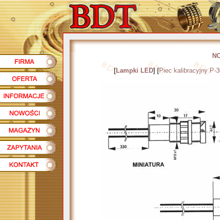
N
[
Lampki LED
] [
Piec kalibracyjny P-