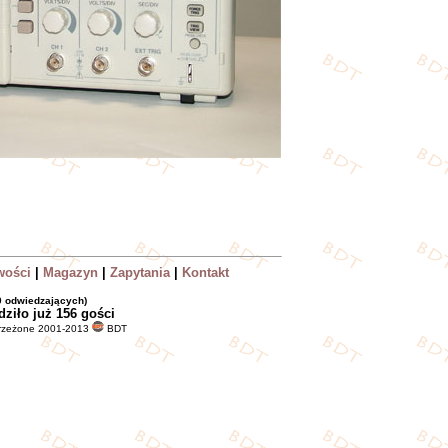
wości
|
Magazyn
|
Zapytania
|
Kontakt
 0 odwiedzających)
dziło już
156 gości
trzeżone 2001-2013
BDT